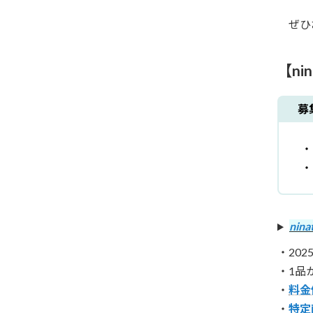
ぜひ
【n
募
・
・
ni
・202
・1品
・
料金
・
特定