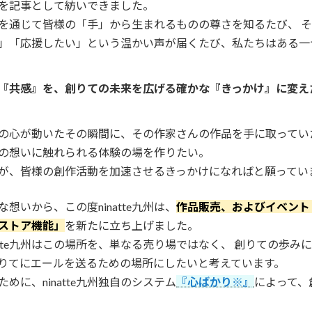
を記事として紡いできました。
通じて皆様の「手」から生まれるものの尊さを知るたび、 そ
」「応援したい」という温かい声が届くたび、私たちはある一
『共感』を、創りての未来を広げる確かな『きっかけ』に変え
心が動いたその瞬間に、その作家さんの作品を手に取っていた
の想いに触れられる体験の場を作りたい。
、皆様の創作活動を加速させるきっかけになればと願ってい
想いから、この度ninatte九州は、
作品販売、およびイベント
ストア機能」
を新たに立ち上げました。
atte九州はこの場所を、単なる売り場ではなく、 創りての歩
りてにエールを送るための場所にしたいと考えています。
めに、ninatte九州独自のシステム
『心ばかり※』
によって、