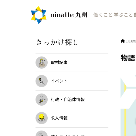
コ
ナ
ン
ビ
働くこと 学ぶこと
テ
ゲ
ン
ー
ツ
シ
きっかけ探し
へ
ョ
HOM
ス
ン
キ
に
物語
ッ
移
取材記事
プ
動
イベント
行政・自治体情報
求人情報