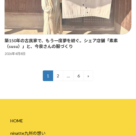
築150年の古民家で、もう一度夢を紡ぐ。シェア店舗「素素
（susu）」と、今泉さんの服づくり
2026年4月8日
投
固
固
固
1
2
…
6
»
定
定
定
稿
ペ
ペ
ペ
の
ー
ー
ー
ジ
ジ
ジ
ペ
ー
HOME
ジ
送
ninatte九州の想い