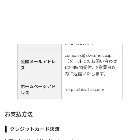
（電話お問い合わせ受付時
間：１０：００～１６：０
お客様サポートセ
０）
ンター
電話番号
「商品やワークショップに
関するご質問は、お気軽に
以下メールアドレスまでご
連絡ください」
compass@skytune.co.jp
（メールでのお問い合わせ
公開
メールアドレ
は24時間受付、2営業日以
ス
内に返信いたします）
ホームページ
アド
https://ninatte.com/
レス
お支払方法
クレジットカード決済