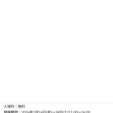
お会いできますように。
『棚からぼたもZINE』
入場料：無料
開催期間：2026年1月16日(金)～24日(土)11:00～16:00